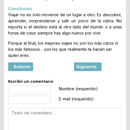
Conclusión
Viajar no es solo moverse de un lugar a otro. Es descubrir,
aprender, sorprenderse y salir un poco de la rutina. No
importa si el destino está al otro lado del mundo o a unas
horas de casa: siempre hay algo nuevo por vivir.
Porque al final, los mejores viajes no son los más caros ni
los más famosos… son los que realmente te hacen ser
quien eres.
Artículo anterior: El boom de los city breaks en España: 
Artículo siguiente: Los ho
Anterior
Siguiente
Escribir un comentario
Texto de comentario
Nombre (requerido)
E-mail (requerido)